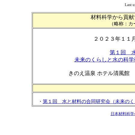
Last u
材料科学から貢献
（略称：カ
２０２３年１１
第１回 
未来のくらしと水の科学
きのえ温泉 ホテル清風館
・
第１回 水と材料の合同研究会（未来のく
日本材料科学