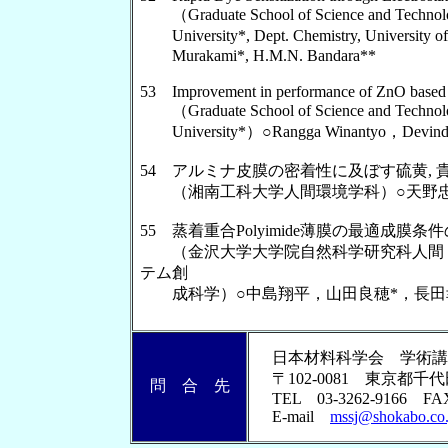
（Graduate School of Science and Technology，
University*, Dept. Chemistry, University o
Murakami*, H.M.N. Bandara**
53 Improvement in performance of ZnO based
（Graduate School of Science and Technology，
University*）○Rangga Winantyo，Devinda 
54 アルミナ皮膜の密着性に及ぼす硫黄,
（湘南工科大学人間環境学科）○天野
55 蒸着重合Polyimide薄膜の最適成膜条
（金沢大学大学院自然科学研究科人間・
テム創
成科学）○中島翔平，山田良穂*，長田
日本材料科学会 学術講
〒102-0081 東京都千
問 合 先
TEL 03-3262-9166 FAX
E-mail
mssj@shokabo.co.