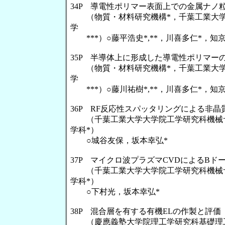
34P 導電性ポリマー表面上での金属ナノ
（物質・材料研究機構*，千葉工業大学大
学
***）○藤平浩史*,**，川喜多仁*，知京
35P 半導体上に形成した導電性ポリマー
（物質・材料研究機構*，千葉工業大学大
学
***）○藤川祐樹*,**，川喜多仁*，知京
36P RF反応性スパッタリングによる非
（千葉工業大学大学院工学研究科機械サ
学科*）
○城谷友保，坂本幸弘*
37P マイクロ波プラズマCVDによるB
（千葉工業大学大学院工学研究科機械サ
学科*）
○下村光，坂本幸弘*
38P 混合層を有する有機ELの作製と評価
（慶應義塾大学院理工学研究科基礎理工