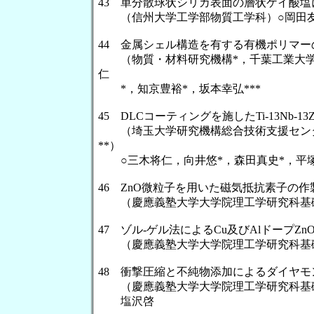
43 単分散球状シリカ表面の層状ケイ酸塩
（信州大学工学部物質工学科）○岡田友
44 金属シェル構造を有する有機ポリマ
（物質・材料研究機構*，千葉工業大学大学
仁
*，知京豊裕*，坂本幸弘***
45 DLCコーティングを施したTi-13Nb
（埼玉大学研究機構総合技術支援センタ
**）
○三木将仁，向井悠*，森田真史*，平塚
46 ZnO微粒子を用いた磁気抵抗素子の作
（慶應義塾大学大学院理工学研究科基礎
47 ゾル-ゲル法によるCu及びAlドープZ
（慶應義塾大学大学院理工学研究科基礎
48 衝撃圧縮と不純物添加によるダイヤ
（慶應義塾大学大学院理工学研究科基礎
塩沢啓