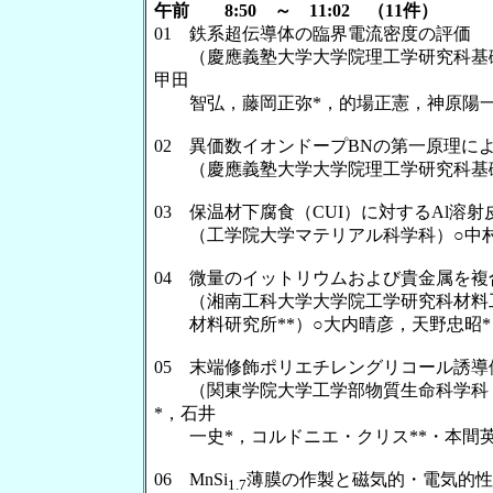
午前 8:50 ～ 11:02 （11件）
01 鉄系超伝導体の臨界電流密度の評価
（慶應義塾大学大学院理工学研究科基礎
甲田
智弘，藤岡正弥*，的場正憲，神原陽
02 異価数イオンドープBNの第一原理に
（慶應義塾大学大学院理工学研究科基礎
03 保温材下腐食（CUI）に対するAl溶
（工学院大学マテリアル科学科）○中村
04 微量のイットリウムおよび貴金属を複合
（湘南工科大学大学院工学研究科材料工
材料研究所**）○大内晴彦，天野忠昭*，
05 末端修飾ポリエチレングリコール誘
（関東学院大学工学部物質生命科学科，
*，石井
一史*，コルドニエ・クリス**・本間英夫*
06 MnSi
薄膜の作製と磁気的・電気的性
1.7