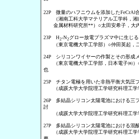
**
22P 微量のハフニウムを添加したFeCrA
（湘南工科大学マテリアル工学科，湘南
金属材料研究所**）○太田安希子，大内晴
23P H
-N
グロー放電プラズマ中に生じる
2
2
（東京電機大学工学部）○仲田英起，二
24P シリコンワイヤーの作製とその形成
（東京電機大学工学部，日本電子㈱）○
也
25P チタン電極を用いた非熱平衡大気圧
（成蹊大学大学院理工学研究科理工学専
26P 多結晶シリコン太陽電池における
討
（成蹊大学大学院理工学研究科理工学専
27P 多結晶シリコン太陽電池における混
（成蹊大学大学院理工学研究科理工学専
磨，