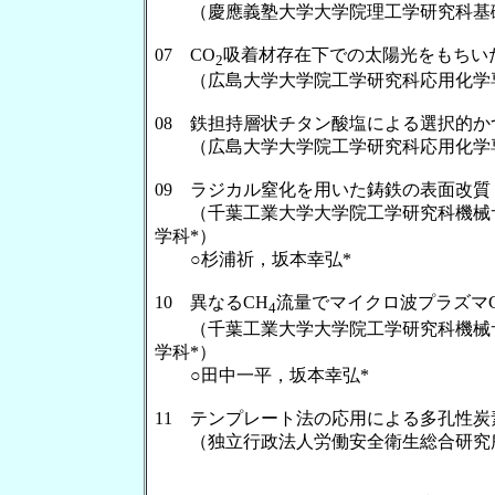
（慶應義塾大学大学院理工学研究科基礎
07 CO
吸着材存在下での太陽光をもちいた
2
（広島大学大学院工学研究科応用化学専
08 鉄担持層状チタン酸塩による選択的
（広島大学大学院工学研究科応用化学専
09 ラジカル窒化を用いた鋳鉄の表面改質
（千葉工業大学大学院工学研究科機械サ
学科*）
○杉浦祈，坂本幸弘*
10 異なるCH
流量でマイクロ波プラズマ
4
（千葉工業大学大学院工学研究科機械サ
学科*）
○田中一平，坂本幸弘*
11 テンプレート法の応用による多孔性
（独立行政法人労働安全衛生総合研究所