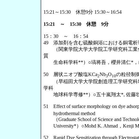
15:21～15:30 休憩9分 15:30～16:54
15:21 ～ 15:30 休憩 9分
15：30 ～ 16：54
49 添加剤を含む硫酸銅浴における銅電
（関東学院大学大学院工学研究科工業化学
質
生命科学科**）○塙将吾，櫻井清仁*，
50 層状ニオブ酸塩KCa
Nb
O
の粒径制
2
3
10
（早稲田大学大学院創造理工学研究科地球
学科
地球科学専修**）○五十嵐翔太*, 佐藤壮*,
51 Effect of surface morphology on dye adsorpt
hydrothermal method
（Graduate School of Science and Technology，
University*）○Mohd K. Ahmad，Kenji Mu
52 Rapid Dye Sensitization through Electrosta