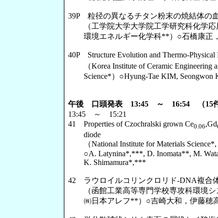
39P 粒径の異なるチタン粉末の焼結体の
（工学院大学大学院工学研究科化学応用
環境エネルギー化学科**）○石橋康正，
40P Structure Evolution and Thermo-Physical P
（Korea Institute of Ceramic Engineering and 
Science*）○Hyung-Tae KIM, Seongwon KI
午後 口頭発表 13:45 ～ 16:54 （15
13:45 ～ 15:21
41 Properties of Czochralski grown Ce
,Gd
0.06
diode
（National Institute for Materials Science*
○A. Latynina*,***, D. Inomata**, M. Watanab
K. Shimamura*,***
42 ラウロイルコリンクロリド-DNA複
（函館工業高等専門学校専攻科環境シス
㈱日本アレフ**）○吉崎大和，伊藤穂高*