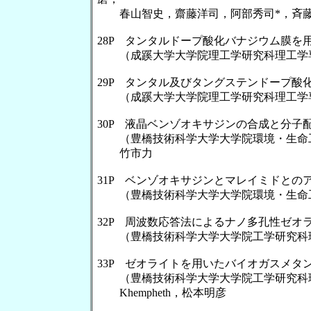
春山智史，齋藤洋司，阿部秀司*，斉藤哲
28P タンタルドープ酸化バナジウム膜
（成蹊大学大学院理工学研究科理工学専
29P タンタル及びタングステンドープ酸
（成蹊大学大学院理工学研究科理工学専
30P 液晶ベンゾオキサジンの合成と分子
（豊橋技術科学大学大学院環境・生命工
竹市力
31P ベンゾオキサジンとマレイミドとの
（豊橋技術科学大学大学院環境・生命工
32P 周波数応答法によるナノ多孔性ゼオ
（豊橋技術科学大学大学院工学研究科環
33P ゼオライトを用いたバイオガスメタ
（豊橋技術科学大学大学院工学研究科環境・生
Khempheth，松本明彦