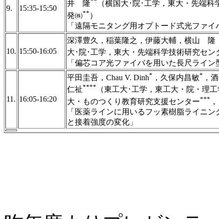
**
井 隆
（横国大･院･工学，東大・先端科
9.
15:35-15:50
**
発㈱
）
「遠隔モニタング用オプトード式光ファイ
深澤豊久，稲葉隆之，伊藤大輔，横山 隆
10.
15:50-16:05
大･院･工学，東大・先端科学技術研究セン
「偏芯コア光ファイバを用いた長尺ライン
*
*
平田圭吾，Chau V. Dinh
，久保内昌敏
，酒
****
仁祉
（東工大･工学，東工大・院・理工
11.
16:05-16:20
***
大・ものつくり教育研究支援センター
，
「医薬ラインに用いるフッ素樹脂ライニン
と接着強度の変化」