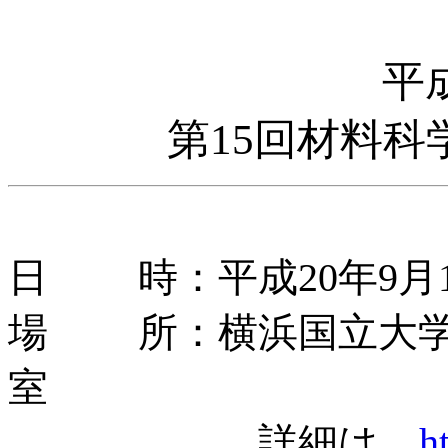
平
第15回材料
日 時：平成20年9月10日
場 所：横浜国立大学 
室
詳細は，
h