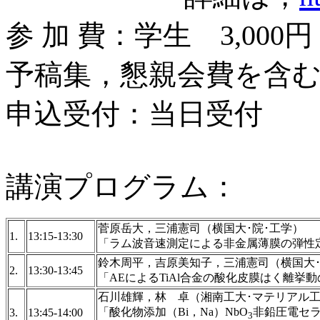
参 加 費：学生 3,000
予稿集，懇親会費を含
申込受付：当日受付
講演プログラム：
菅原岳大，三浦憲司（横国大･院･工学
1.
13:15-13:30
「ラム波音速測定による非金属薄膜の弾性
鈴木周平，吉原美知子，三浦憲司（横国
2.
13:30-13:45
「AEによるTiAl合金の酸化皮膜はく離挙
石川雄輝，林 卓（湘南工大･マテリア
「酸化物添加（Bi，Na）NbO
非鉛圧電セ
3.
13:45-14:00
3