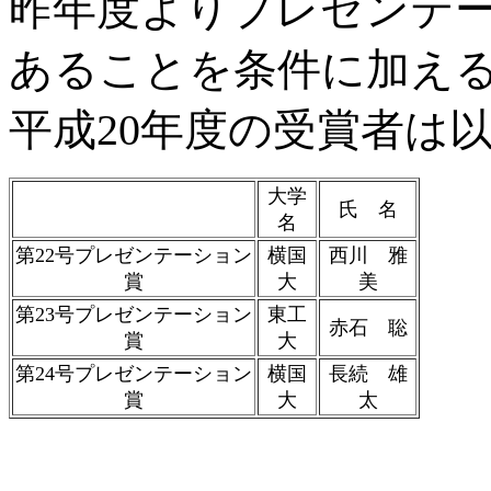
昨年度よりプレゼンテ
あることを条件に加え
平成20年度の受賞者は
大学
氏 名
名
第22号プレゼンテーション
横国
西川 雅
賞
大
美
第23号プレゼンテーション
東工
赤石 聡
賞
大
第24号プレゼンテーション
横国
長続 雄
賞
大
太