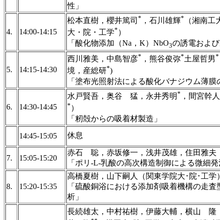
性」
*
*
松本直樹，櫻井篤司
，石川雄輝
（湘南工
*
4.
14:00-14:15
大・院・工学
）
「酸化物添加（Na，K）NbO
の誘電および
3
*
*
*
西川雅美，中島智彦
，熊谷俊弥
土屋哲男
*
5.
14:15-14:30
境，産総研
)
「塗布光照射法による酸化バナジウム薄膜
*
水戸賢吾，奥谷 猛，永井秀明
，間宮幹人
*
6.
14:30-14:45
）
「籾殻からの吸着材製造」
休息
14:45-15:05
赤石 聡，赤坂修一，浅井茂雄，住田雅
7.
15:05-15:20
「ポリ-L-乳酸の高次構造制御による微
高橋夏樹，山下嗣人（関東学院大･院･
8.
15:20-15:35
「硫酸銅浴における添加剤吸着機構の走査
析」
長続雄太，中村祐樹，伊藤大輔，横山 隆