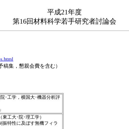
平成21年度
第16回材料科学若手研究者討論会
ss.html
れも予稿集，懇親会費を含む）
院･工学，横国大･機器分析評
」
夫（東工大･院･理工学）
制振特性に及ぼす無機フィラ