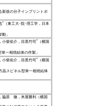
る新規の分子インプリントポ
*
也
（東工大･院･理工学，日本
挙動」
*
，小柴佑介，目黒竹司
（横国
型単一相焼結体の作製」
*
，小柴佑介，目黒竹司
（横国
)立方晶スピネル型単一相焼結体
，脇原 徹，米屋勝利（横国