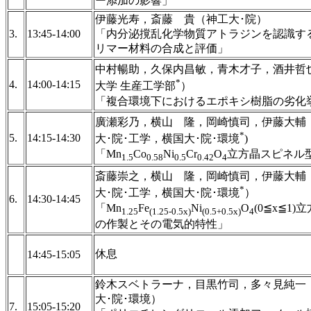
ー添加の影響」
伊藤光寿，斎藤 貴（神工大･院）
3.
13:45-14:00
「内分泌撹乱化学物質アトラジンを認識す
リマー材料の合成と評価」
中村暢助，久保内昌敏，青木才子，酒井哲
*
4.
14:00-14:15
大学 生産工学部
）
「複合環境下におけるエポキシ樹脂の劣化
廣瀬彩乃，横山 隆，岡崎慎司，伊藤大輔
*
5.
14:15-14:30
大･院･工学，横国大･院･環境
)
「Mn
Co
Ni
Cr
O
立方晶スピネル
1.5
0.58
0.5
0.42
4
斎藤崇之，横山 隆，岡崎慎司，伊藤大輔
*
大･院･工学，横国大･院･環境
）
6.
14:30-14:45
「Mn
Fe
Ni
O
(0≦x≦1
1.25
(1.25-0.5x)
(0.5+0.5x)
4
の作製とその電気的特性」
休息
14:45-15:05
鈴木スベトラーナ，目黒竹司，多々見純一
大･院･環境）
7.
15:05-15:20