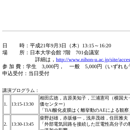
日 時：平成21年9月3日（木）13:15～16:20
場 所：日本大学会館 7階 701会議室
詳細は，
http://www.nihon-u.ac.jp/site/acce
参 加 費：学生 3,000円， 一般 5,000円（いず
申込受付：当日受付
講演プログラム：
相田広徳，吉原美知子，三浦憲司（横国大･
1.
13:15-13:30
価センター）
「TiAl酸化皮膜はく離挙動のAEによる観察
柴野赳雄，赤坂修一，浅井茂雄，住田雅
2.
13:30-13:45
「外部電気回路を接続した圧電性高分子の