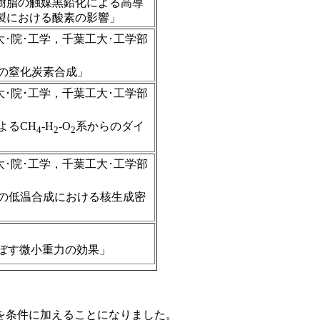
樹脂の触媒黒鉛化による高導
作製における酸素の影響」
大･院･工学，千葉工大･工学部
の窒化炭素合成」
大･院･工学，千葉工大･工学部
よるCH
-H
-O
系からのダイ
4
2
2
大･院･工学，千葉工大･工学部
素の低温合成における核生成密
）
ぼす微小重力の効果」
を条件に加えることになりました。