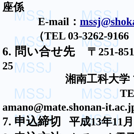
座係
E-mail
：
mssj@shoka
（
TEL 03-3262-9166
6.
問い合せ
先
〒
251-85
25
湘南工科大学
TE
amano@mate.shonan-it.ac.j
7.
申込締切
平成
13
年
11
月