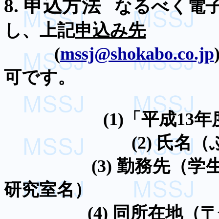
8.
申込方法
なるべく電
し、上記
申込み先
(
mssj@shokabo.co.jp
可です。
(1)
「平成
13
年
(2)
氏名（
(3)
勤務先（学
研究室名）
(4)
同所在地（
〒