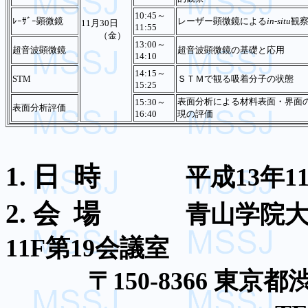
10:45～
ﾚｰｻﾞｰ顕微鏡
レーザー顕微鏡による
in-situ
観
11月30日
11:55
（金）
13:00～
超音波顕微鏡
超音波顕微鏡の基礎と応用
14:10
14:15～
STM
ＳＴＭで観る吸着分子の状
15:25
表面分析による材料表面・界面
15:30～
表面分析評価
16:40
現の評価
1.
日
時
平成
13
年
1
2.
会
場
青山学院
11F
第
19
会議室
〒
150-8366
東京都