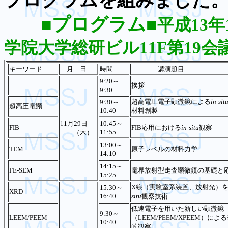
プログラムを組みました
■
プログラム■
平成
13
年
学院大学総研ビル
11F
第
19
会
キーワード
月 日
時間
講演題目
9:20～
挨拶
9:30
超高電圧電子顕微鏡による
in-sit
9:30～
超高圧電顕
10:40
材料創製
11月29日
10:45～
FIB
FIB応用における
in-situ
観察
11:55
（木）
13:00～
TEM
原子レベルの材料力学
14:10
14:15～
FE-SEM
電界放射型走査顕微鏡の基礎と
15:25
X線（実験室系装置、放射光）
15:30～
XRD
16:40
situ
観察技術
低速電子を用いた新しい顕微鏡
9:30～
LEEM/PEEM
（LEEM/PEEM/XPEEM）によ
10:40
的観察