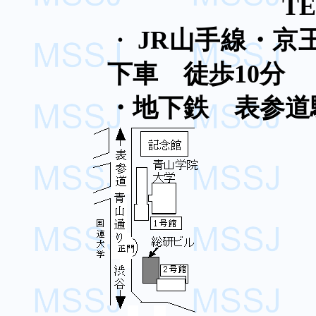
TE
・
JR
山手線・京
下車 徒歩
10
分
・地下鉄 表参道