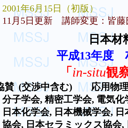
2001年6月15日（初版）
11月5日更新
講師変更：皆藤
日本材
平成
13年度
in-situ
「
観
協賛
(
交渉中含む
)
応用物
分子学会
,
精密工学会
,
電気化
日本化学会
,
日本機械学会
,
日
協会
,
日本セラミックス協会
,