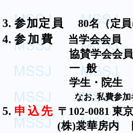
3.
参加
定 員
80
名（定員
4.
参加
費
当学会会
員
協賛学会会
一
般
学生・院
生
なお
,
私費参加
5.
申込
先
〒
102-0081
東
(
株
)
裳華房内 