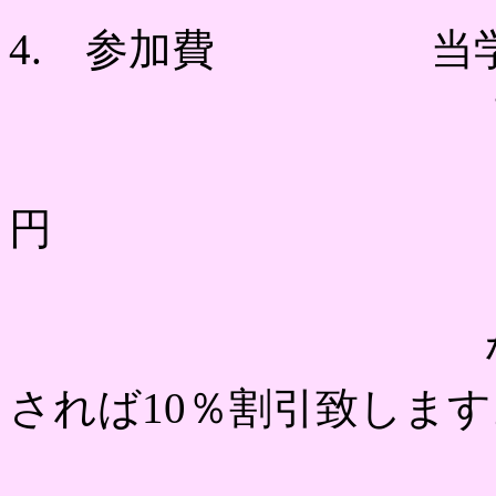
4. 参加費 当学会
協賛学会会員
一 般 
円
学生・院生
なお，私費参
されば10％割引致します