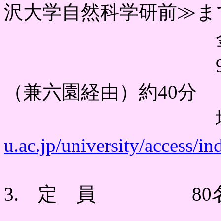
沢大学自然科学研前≫ま
金沢駅東口
93・94・9
（兼六園経由）約40分
地図
u.ac.jp/university/access/in
3. 定 員 80名