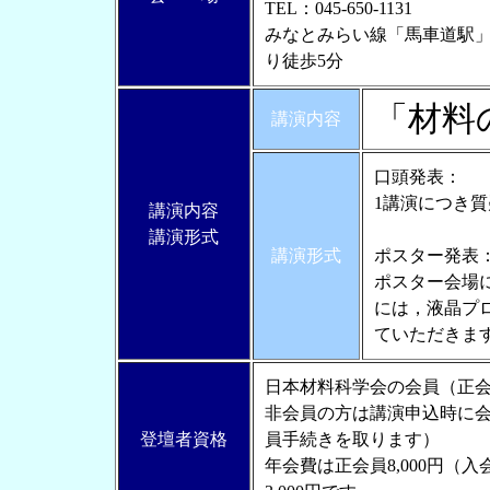
TEL：045-650-1131
みなとみらい線「馬車道駅」
り徒歩5分
「材料
講演内容
口頭発表：
1講演につき質
講演内容
講演形式
講演形式
ポスター発表
ポスター会場
には，液晶プ
ていただきま
日本材料科学会の会員（正
非会員の方は講演申込時に会
登壇者資格
員手続きを取ります）
年会費は正会員8,000円（