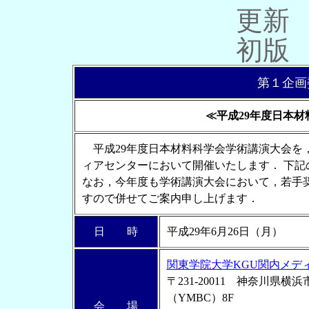
更新 2
初版 2
第１企画
≪平成29年度日本
平成29年度日本材料科学会学術講演大会を，平
ィアセンターにおいて開催いたします． 下
なお，今年度も学術講演大会において，若手
すので併せてご案内申し上げます．
日 時
平成29年6月26日（月）
関東学院大学KGU関内メデ
〒231-20011 神奈川県
（YMBC）8F
会 場