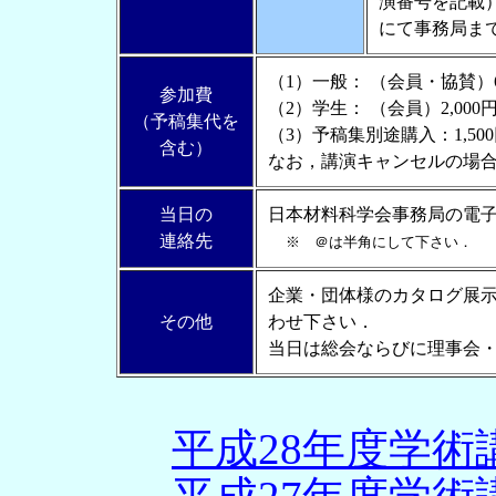
演番号を記載
にて事務局ま
（1）一般： （会員・協賛）6,
参加費
（2）学生： （会員）2,000
（予稿集代を
（3）予稿集別途購入：1,50
含む）
なお，講演キャンセルの場
当日の
日本材料科学会事務局の電子メール
連絡先
※ ＠は半角にして下さい．
企業・団体様のカタログ展
その他
わせ下さい．
当日は総会ならびに理事会
平成28年度学