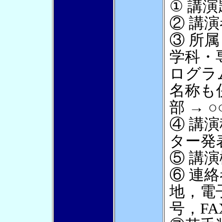
① 講
② 講
③ 所
学科・
ログラ
名称も
部 → 
④ 講
ター発
⑤ 講演
⑥ 連
地，電
号，F