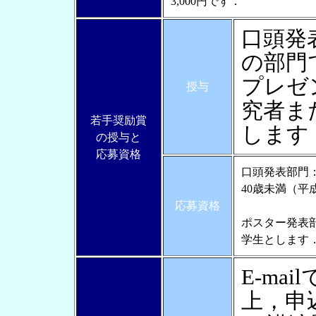
3,000円です．
口頭発
の部門
プレゼ
授与
究者ま
若手奨励賞
します
の授与と
応募資格
口頭発表部門
40歳未満（平
応募資格
ポスター発表
学生とします
E-ma
上，申