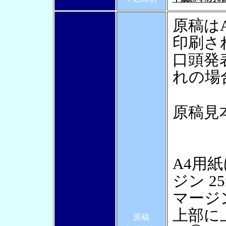
原稿は
印刷さ
口頭発
れの場
原稿見
A4用紙
ジン 2
マージ
上部に
原稿