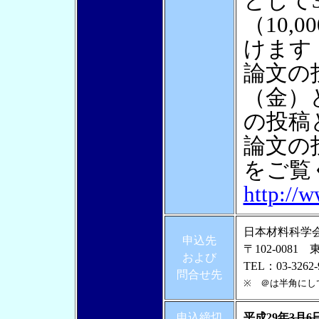
として
（10,
けます
論文の
（金）
の投稿
論文の
をご覧
http://w
日本材料科学
申込先
〒102-008
および
TEL：03-3262-
問合せ先
※ ＠は半角にし
申込締切
平成29年
3月6