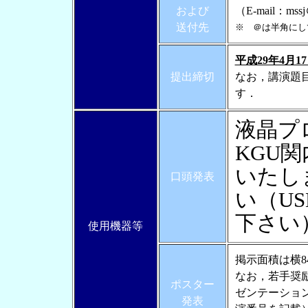
および
（E-mail：mssj
送付先
※ ＠は半角にし
平成29年4月1
提出締切
なお，講演題
す．
液晶プ
KGU
いたし
口頭発表
い（U
下さい
使用機器等
掲示面積は横84
なお，若手奨
ポスター
ゼンテーション
発表