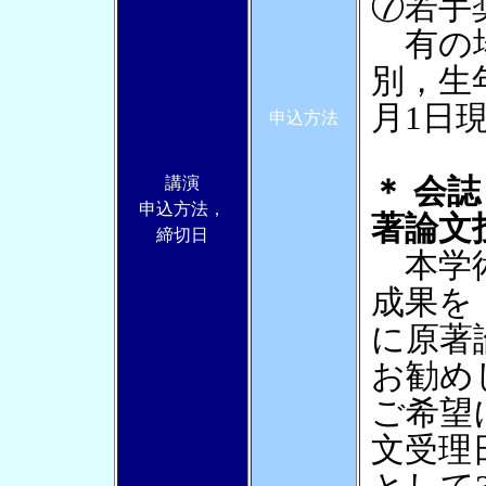
⑦若手
有の場
別，生
月1日
申込方法
講演
＊ 会
申込方法，
著論文
締切日
本学術
成果を
に原著
お勧め
ご希望によ
文受理