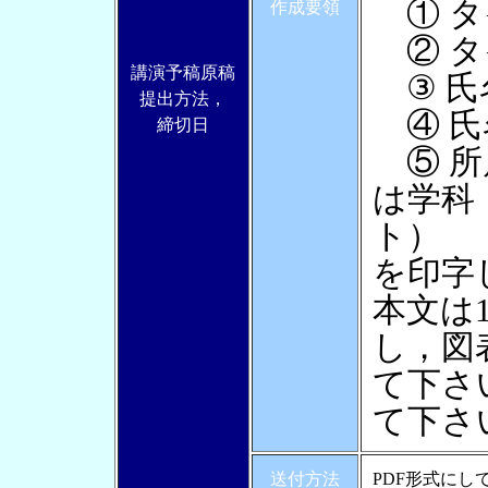
① タ
作成要領
② タ
講演予稿原稿
③ 氏
提出方法，
④ 氏
締切日
⑤ 所
は学科
ト）
を印字
本文は
し，図
て下さ
て下さ
送付方法
PDF形式にし