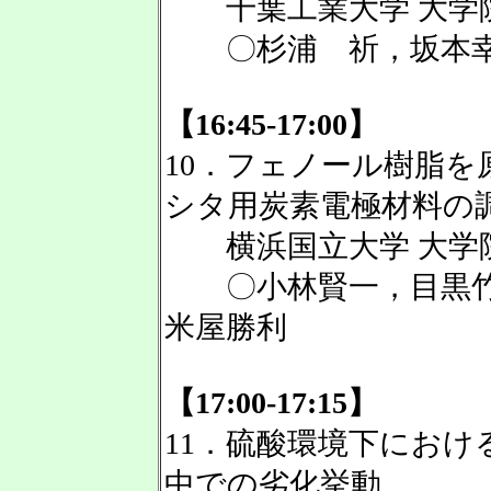
千葉工業大学 大学院
〇杉浦 祈，坂本
【16:45-17:00】
10．フェノール樹脂
シタ用炭素電極材料の
横浜国立大学 大学院
〇小林賢一，目黒竹
米屋勝利
【17:00-17:15】
11．硫酸環境下にお
中での劣化挙動