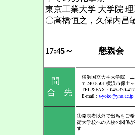
東京工業大学 大学院 
〇高橋恒之，久保内昌
17:45～ 懇親会
横浜国立大学大学院 
問
〒240-8501 横浜市保土ヶ
TEL＆FAX：045-339-417
合 先
E-mail：
t-yoko@ynu.ac.jp
①発表者以外で出席をご希
衛大学校への入校の関係が
す．